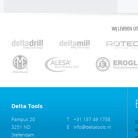
WIJ LEVEREN UI
Delta Tools
Pampus 20
T
+31 187 49 1758
S
3251 ND
E
info@deltatools.nl
b
Stellendam
o