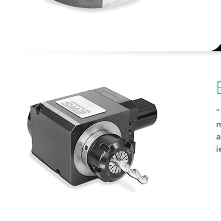
"
m
a
i