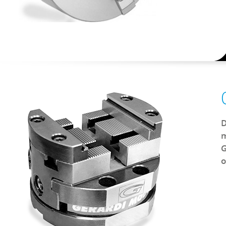
D
m
G
o