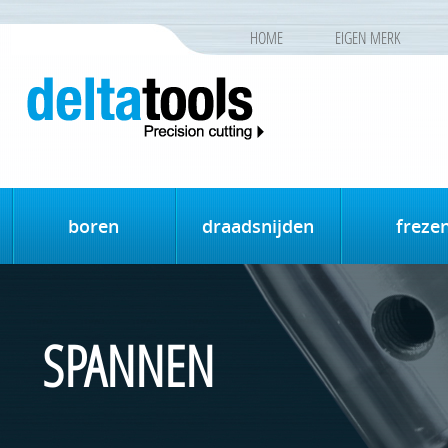
HOME
EIGEN MERK
boren
draadsnijden
freze
SPANNEN